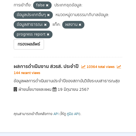
การเข้าถึง:
false
ประเภทชุดข้อมูล:
ข้อมูลประเภทอื่นๆ
หมวดหมู่ตามธรรมาภิบาลข้อมูล:
ข้อมูลสาธารณะ
แท็ค:
ผลงาน
progress report
กรองผลลัพธ์
ผลการดำเนินงาน สวรส. ประจำปี
10364 total views
144 recent views
ข้อมูลผลการดำเนินงานประจำปีของสถาบันวิจัยระบบสาธารณสุข
ฝ่ายนโยบายและแผน
19 มิถุนายน 2567
คุณสามารถเข้าถึงคลังทาง
API
(ให้ดู
คู่มือ API
).