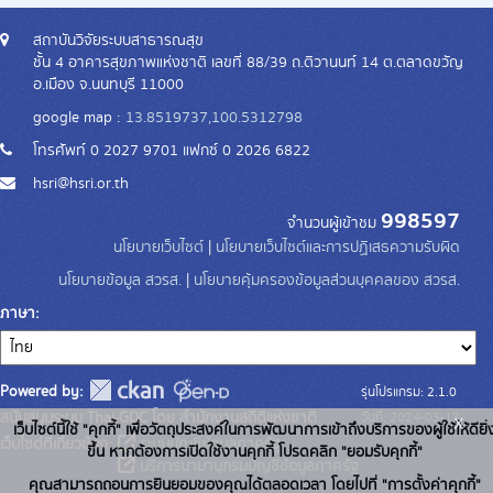
สถาบันวิจัยระบบสาธารณสุข
ชั้น 4 อาคารสุขภาพแห่งชาติ เลขที่ 88/39 ถ.ติวานนท์ 14 ต.ตลาดขวัญ
อ.เมือง จ.นนทบุรี 11000
google map :
13.8519737,100.5312798
โทรศัพท์ 0 2027 9701 แฟกซ์ 0 2026 6822
hsri@hsri.or.th
998597
จำนวนผู้เข้าชม
นโยบายเว็บไซต์
|
นโยบายเว็บไซต์และการปฏิเสธความรับผิด
นโยบายข้อมูล สวรส.
|
นโยบายคุ้มครองข้อมูลส่วนบุคคลของ สวรส.
ภาษา
Powered by:
รุ่นโปรแกรม: 2.1.0
สนับสนุนระบบ Thai-GDC โดย สำนักงานสถิติแห่งชาติ
x
วันที่: 2024-03-13
เว็บไซต์นี้ใช้ "คุกกี้" เพื่อวัตถุประสงค์ในการพัฒนาการเข้าถึงบริการของผู้ใช้ให้ดียิ่
เว็บไซต์ที่เกี่ยวข้อง:
ระบบบัญชีข้อมูลภาครัฐ
ขึ้น หากต้องการเปิดใช้งานคุกกี้ โปรดคลิก "ยอมรับคุกกี้"
บริการนามานุกรมบัญชีข้อมูลภาครัฐ
คุณสามารถถอนการยินยอมของคุณได้ตลอดเวลา โดยไปที่ "การตั้งค่าคุกกี้"