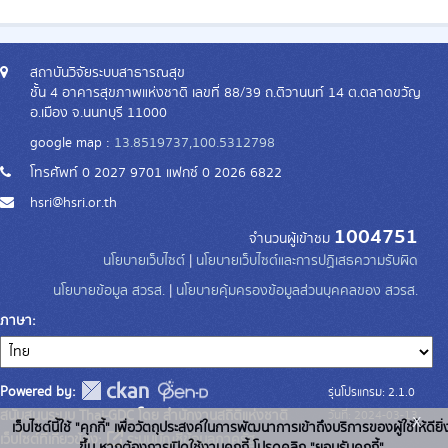
สถาบันวิจัยระบบสาธารณสุข
ชั้น 4 อาคารสุขภาพแห่งชาติ เลขที่ 88/39 ถ.ติวานนท์ 14 ต.ตลาดขวัญ
อ.เมือง จ.นนทบุรี 11000
google map :
13.8519737,100.5312798
โทรศัพท์ 0 2027 9701 แฟกซ์ 0 2026 6822
hsri@hsri.or.th
1004751
จำนวนผู้เข้าชม
นโยบายเว็บไซต์
|
นโยบายเว็บไซต์และการปฏิเสธความรับผิด
นโยบายข้อมูล สวรส.
|
นโยบายคุ้มครองข้อมูลส่วนบุคคลของ สวรส.
ภาษา
Powered by:
รุ่นโปรแกรม: 2.1.0
สนับสนุนระบบ Thai-GDC โดย สำนักงานสถิติแห่งชาติ
วันที่: 2024-03-13
x
เว็บไซต์นี้ใช้ "คุกกี้" เพื่อวัตถุประสงค์ในการพัฒนาการเข้าถึงบริการของผู้ใช้ให้ดียิ่
เว็บไซต์ที่เกี่ยวข้อง:
ระบบบัญชีข้อมูลภาครัฐ