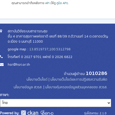
คุณสามารถเข้าถึงคลังทาง
API
(ให้ดู
คู่มือ API
).
สถาบันวิจัยระบบสาธารณสุข
ชั้น 4 อาคารสุขภาพแห่งชาติ เลขที่ 88/39 ถ.ติวานนท์ 14 ต.ตลาดขวัญ
อ.เมือง จ.นนทบุรี 11000
google map :
13.8519737,100.5312798
โทรศัพท์ 0 2027 9701 แฟกซ์ 0 2026 6822
hsri@hsri.or.th
1010286
จำนวนผู้เข้าชม
นโยบายเว็บไซต์
|
นโยบายเว็บไซต์และการปฏิเสธความรับผิด
นโยบายข้อมูล สวรส.
|
นโยบายคุ้มครองข้อมูลส่วนบุคคลของ สวรส.
ภาษา
Powered by:
รุ่นโปรแกรม: 2.1.0