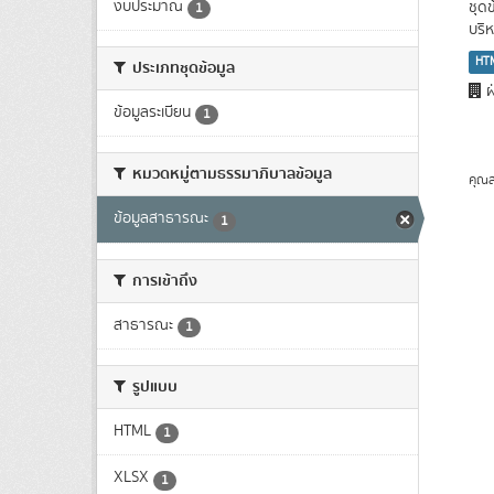
งบประมาณ
ชุด
1
บริ
HT
ประเภทชุดข้อมูล
ฝ
ข้อมูลระเบียน
1
หมวดหมู่ตามธรรมาภิบาลข้อมูล
คุณส
ข้อมูลสาธารณะ
1
การเข้าถึง
สาธารณะ
1
รูปแบบ
HTML
1
XLSX
1