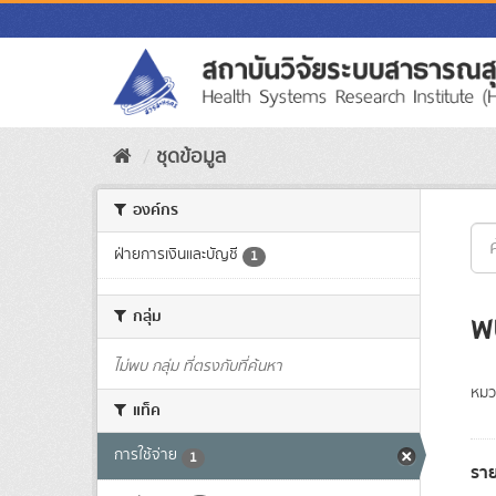
Skip
to
content
ชุดข้อมูล
องค์กร
ฝ่ายการเงินและบัญชี
1
กลุ่ม
พ
ไม่พบ กลุ่ม ที่ตรงกับที่ค้นหา
หมว
แท็ค
การใช้จ่าย
1
รา