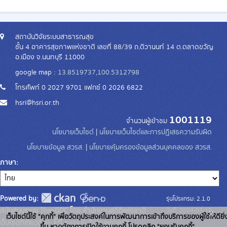
สถาบันวิจัยระบบสาธารณสุข
ชั้น 4 อาคารสุขภาพแห่งชาติ เลขที่ 88/39 ถ.ติวานนท์ 14 ต.ตลาดขวัญ
อ.เมือง จ.นนทบุรี 11000
google map :
13.8519737,100.5312798
โทรศัพท์ 0 2027 9701 แฟกซ์ 0 2026 6822
hsri@hsri.or.th
1001119
จำนวนผู้เข้าชม
นโยบายเว็บไซต์
|
นโยบายเว็บไซต์และการปฏิเสธความรับผิด
นโยบายข้อมูล สวรส.
|
นโยบายคุ้มครองข้อมูลส่วนบุคคลของ สวรส.
ภาษา
Powered by:
รุ่นโปรแกรม: 2.1.0
สนับสนุนระบบ Thai-GDC โดย สำนักงานสถิติแห่งชาติ
วันที่: 2024-03-13
x
เว็บไซต์นี้ใช้ "คุกกี้" เพื่อวัตถุประสงค์ในการพัฒนาการเข้าถึงบริการของผู้ใช้ให้ดียิ่
เว็บไซต์ที่เกี่ยวข้อง:
ระบบบัญชีข้อมูลภาครัฐ