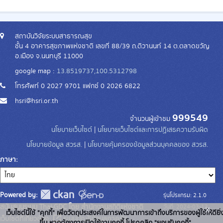
สถาบันวิจัยระบบสาธารณสุข
ชั้น 4 อาคารสุขภาพแห่งชาติ เลขที่ 88/39 ถ.ติวานนท์ 14 ต.ตลาดขวัญ
อ.เมือง จ.นนทบุรี 11000
google map :
13.8519737,100.5312798
โทรศัพท์ 0 2027 9701 แฟกซ์ 0 2026 6822
hsri@hsri.or.th
999549
จำนวนผู้เข้าชม
นโยบายเว็บไซต์
|
นโยบายเว็บไซต์และการปฏิเสธความรับผิด
นโยบายข้อมูล สวรส.
|
นโยบายคุ้มครองข้อมูลส่วนบุคคลของ สวรส.
ภาษา
Powered by:
รุ่นโปรแกรม: 2.1.0
สนับสนุนระบบ Thai-GDC โดย สำนักงานสถิติแห่งชาติ
วันที่: 2024-03-13
x
เว็บไซต์นี้ใช้ "คุกกี้" เพื่อวัตถุประสงค์ในการพัฒนาการเข้าถึงบริการของผู้ใช้ให้ดียิ่
เว็บไซต์ที่เกี่ยวข้อง:
ระบบบัญชีข้อมูลภาครัฐ