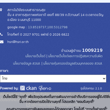
สถาบันวิจัยระบบสาธารณสุข
ชั้น 4 อาคารสุขภาพแห่งชาติ เลขที่ 88/39 ถ.ติวานนท์ 14 ต.ตลาดขวัญ
อ.เมือง จ.นนทบุรี 11000
google map :
13.8519737,100.5312798
โทรศัพท์ 0 2027 9701 แฟกซ์ 0 2026 6822
hsri@hsri.or.th
1009219
จำนวนผู้เข้าชม
นโยบายเว็บไซต์
|
นโยบายเว็บไซต์และการปฏิเสธความรับผิด
นโยบายข้อมูล สวรส.
|
นโยบายคุ้มครองข้อมูลส่วนบุคคลของ สวรส.
ภาษา
Powered by:
รุ่นโปรแกรม: 2.1.0
สนับสนุนระบบ Thai-GDC โดย สำนักงานสถิติแห่งชาติ
x
วันที่: 2024-03-13
เว็บไซต์นี้ใช้ "คุกกี้" เพื่อวัตถุประสงค์ในการพัฒนาการเข้าถึงบริการของผู้ใช้ให้ดียิ่
เว็บไซต์ที่เกี่ยวข้อง:
ระบบบัญชีข้อมูลภาครัฐ
ขึ้น หากต้องการเปิดใช้งานคุกกี้ โปรดคลิก "ยอมรับคุกกี้"
บริการนามานุกรมบัญชีข้อมูลภาครัฐ
คุณสามารถถอนการยินยอมของคุณได้ตลอดเวลา โดยไปที่ "การตั้งค่าคุกกี้"