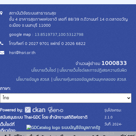
สถาบันวิจัยระบบสาธารณสุข
ชั้น 4 อาคารสุขภาพแห่งชาติ เลขที่ 88/39 ถ.ติวานนท์ 14 ต.ตลาดขวัญ
อ.เมือง จ.นนทบุรี 11000
google map :
13.8519737,100.5312798
โทรศัพท์ 0 2027 9701 แฟกซ์ 0 2026 6822
hsri@hsri.or.th
1000833
จำนวนผู้เข้าชม
นโยบายเว็บไซต์
|
นโยบายเว็บไซต์และการปฏิเสธความรับผิด
นโยบายข้อมูล สวรส.
|
นโยบายคุ้มครองข้อมูลส่วนบุคคลของ สวรส.
ภาษา
Powered by:
รุ่นโปรแกรม:
สนับสนุนระบบ Thai-GDC โดย สำนักงานสถิติแห่งชาติ
2.1.0
วันที่: 2024-
เว็บไซต์ที่
ระบบบัญชีข้อมูลภาครัฐ
เกี่ยวข้อง:
03-13
x