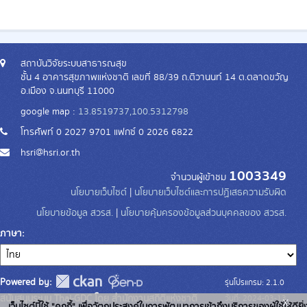
สถาบันวิจัยระบบสาธารณสุข
ชั้น 4 อาคารสุขภาพแห่งชาติ เลขที่ 88/39 ถ.ติวานนท์ 14 ต.ตลาดขวัญ
อ.เมือง จ.นนทบุรี 11000
google map :
13.8519737,100.5312798
โทรศัพท์ 0 2027 9701 แฟกซ์ 0 2026 6822
hsri@hsri.or.th
1003349
จำนวนผู้เข้าชม
นโยบายเว็บไซต์
|
นโยบายเว็บไซต์และการปฏิเสธความรับผิด
นโยบายข้อมูล สวรส.
|
นโยบายคุ้มครองข้อมูลส่วนบุคคลของ สวรส.
ภาษา
Powered by:
รุ่นโปรแกรม: 2.1.0
สนับสนุนระบบ Thai-GDC โดย สำนักงานสถิติแห่งชาติ
วันที่: 2024-03-13
x