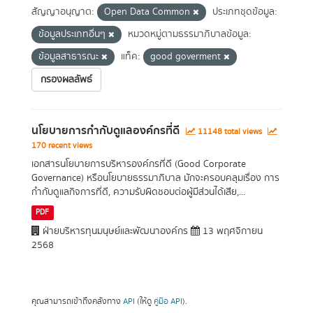
สัญญาอนุญาต:
Open Data Common
ประเภทชุดข้อมูล:
ข้อมูลประเภทอื่นๆ
หมวดหมู่ตามธรรมาภิบาลข้อมูล:
ข้อมูลสาธารณะ
แท็ค:
good goverment
กรองผลลัพธ์
นโยบายการกำกับดูแลองค์กรที่ดี
11148 total views
170 recent views
เอกสารนโยบายการบริหารองค์กรที่ดี (Good Corporate
Governance) หรือนโยบายธรรมาภิบาล มักจะครอบคลุมเรื่อง การ
กำกับดูแลกิจการที่ดี, ความรับผิดชอบต่อผู้มีส่วนได้เสีย,...
PDF
ฝ่ายบริหารทุนมนุษย์และพัฒนาองค์กร
13 พฤศจิกายน
2568
คุณสามารถเข้าถึงคลังทาง
API
(ให้ดู
คู่มือ API
).