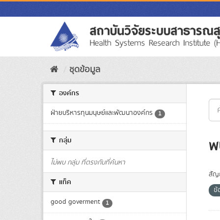
Skip
to
content
ชุดข้อมูล
องค์กร
ฝ่ายบริหารทุนมนุษย์และพัฒนาองค์กร
1
กลุ่ม
พ
ไม่พบ กลุ่ม ที่ตรงกับที่ค้นหา
สัญ
แท็ค
ข้
good goverment
1