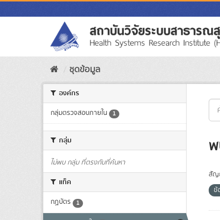
Skip
to
content
ชุดข้อมูล
องค์กร
กลุ่มตรวจสอบภายใน
1
กลุ่ม
พ
ไม่พบ กลุ่ม ที่ตรงกับที่ค้นหา
สัญ
แท็ค
ข
กฏบัตร
1