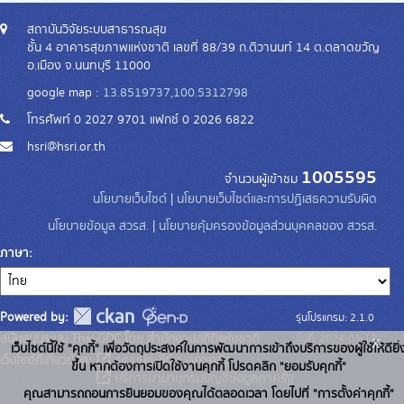
สถาบันวิจัยระบบสาธารณสุข
ชั้น 4 อาคารสุขภาพแห่งชาติ เลขที่ 88/39 ถ.ติวานนท์ 14 ต.ตลาดขวัญ
อ.เมือง จ.นนทบุรี 11000
google map :
13.8519737,100.5312798
โทรศัพท์ 0 2027 9701 แฟกซ์ 0 2026 6822
hsri@hsri.or.th
1005595
จำนวนผู้เข้าชม
นโยบายเว็บไซต์
|
นโยบายเว็บไซต์และการปฏิเสธความรับผิด
นโยบายข้อมูล สวรส.
|
นโยบายคุ้มครองข้อมูลส่วนบุคคลของ สวรส.
ภาษา
Powered by:
รุ่นโปรแกรม: 2.1.0
สนับสนุนระบบ Thai-GDC โดย สำนักงานสถิติแห่งชาติ
x
วันที่: 2024-03-13
เว็บไซต์นี้ใช้ "คุกกี้" เพื่อวัตถุประสงค์ในการพัฒนาการเข้าถึงบริการของผู้ใช้ให้ดียิ่
เว็บไซต์ที่เกี่ยวข้อง:
ระบบบัญชีข้อมูลภาครัฐ
ขึ้น หากต้องการเปิดใช้งานคุกกี้ โปรดคลิก "ยอมรับคุกกี้"
บริการนามานุกรมบัญชีข้อมูลภาครัฐ
คุณสามารถถอนการยินยอมของคุณได้ตลอดเวลา โดยไปที่ "การตั้งค่าคุกกี้"