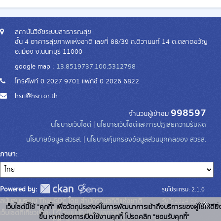
สถาบันวิจัยระบบสาธารณสุข
ชั้น 4 อาคารสุขภาพแห่งชาติ เลขที่ 88/39 ถ.ติวานนท์ 14 ต.ตลาดขวัญ
อ.เมือง จ.นนทบุรี 11000
google map :
13.8519737,100.5312798
โทรศัพท์ 0 2027 9701 แฟกซ์ 0 2026 6822
hsri@hsri.or.th
998597
จำนวนผู้เข้าชม
นโยบายเว็บไซต์
|
นโยบายเว็บไซต์และการปฏิเสธความรับผิด
นโยบายข้อมูล สวรส.
|
นโยบายคุ้มครองข้อมูลส่วนบุคคลของ สวรส.
ภาษา
Powered by:
รุ่นโปรแกรม: 2.1.0
สนับสนุนระบบ Thai-GDC โดย สำนักงานสถิติแห่งชาติ
วันที่: 2024-03-13
x
เว็บไซต์นี้ใช้ "คุกกี้" เพื่อวัตถุประสงค์ในการพัฒนาการเข้าถึงบริการของผู้ใช้ให้ดียิ่
เว็บไซต์ที่เกี่ยวข้อง:
ระบบบัญชีข้อมูลภาครัฐ
ขึ้น หากต้องการเปิดใช้งานคุกกี้ โปรดคลิก "ยอมรับคุกกี้"