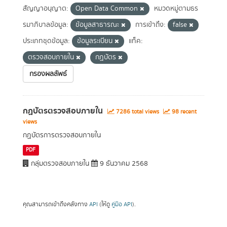
สัญญาอนุญาต:
Open Data Common
หมวดหมู่ตามธร
รมาภิบาลข้อมูล:
ข้อมูลสาธารณะ
การเข้าถึง:
false
ประเภทชุดข้อมูล:
ข้อมูลระเบียน
แท็ค:
ตรวจสอบภายใน
กฏบัตร
กรองผลลัพธ์
กฏบัตรตรวจสอบภายใน
7286 total views
98 recent
views
กฏบัตรการตรวจสอบภายใน
PDF
กลุ่มตรวจสอบภายใน
9 ธันวาคม 2568
คุณสามารถเข้าถึงคลังทาง
API
(ให้ดู
คู่มือ API
).