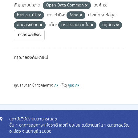
สัญญาอนุญาต:
Open Data Common
องค์กร:
hsri_au_01
การเข้าถึง:
false
ประเภทชุดข้อมูล:
ข้อมูลระเบียน
แท็ค:
ตรวจสอบภายใน
กฏบัตร
กรองผลลัพธ์
กรุณาลองค้นหาใหม่
คุณสามารถเข้าถึงคลังทาง
API
(ให้ดู
คู่มือ API
).
สถาบันวิจัยระบบสาธารณสุข
ชั้น 4 อาคารสุขภาพแห่งชาติ เลขที่ 88/39 ถ.ติวานนท์ 14 ต.ตลาดขวัญ
อ.เมือง จ.นนทบุรี 11000