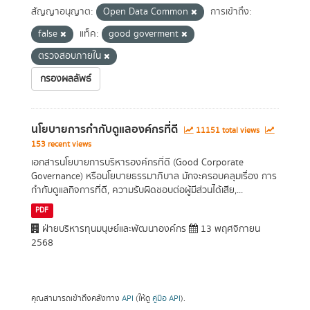
สัญญาอนุญาต:
Open Data Common
การเข้าถึง:
false
แท็ค:
good goverment
ตรวจสอบภายใน
กรองผลลัพธ์
นโยบายการกำกับดูแลองค์กรที่ดี
11151 total views
153 recent views
เอกสารนโยบายการบริหารองค์กรที่ดี (Good Corporate
Governance) หรือนโยบายธรรมาภิบาล มักจะครอบคลุมเรื่อง การ
กำกับดูแลกิจการที่ดี, ความรับผิดชอบต่อผู้มีส่วนได้เสีย,...
PDF
ฝ่ายบริหารทุนมนุษย์และพัฒนาองค์กร
13 พฤศจิกายน
2568
คุณสามารถเข้าถึงคลังทาง
API
(ให้ดู
คู่มือ API
).