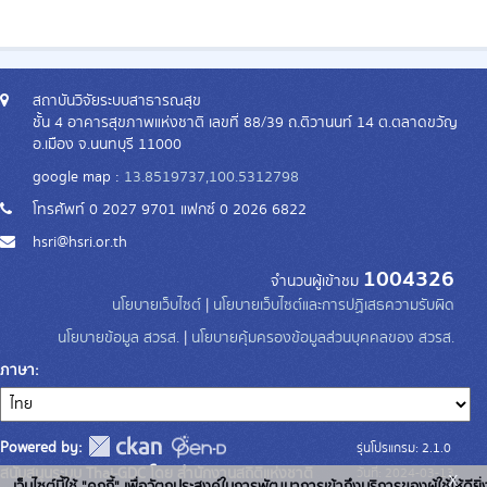
สถาบันวิจัยระบบสาธารณสุข
ชั้น 4 อาคารสุขภาพแห่งชาติ เลขที่ 88/39 ถ.ติวานนท์ 14 ต.ตลาดขวัญ
อ.เมือง จ.นนทบุรี 11000
google map :
13.8519737,100.5312798
โทรศัพท์ 0 2027 9701 แฟกซ์ 0 2026 6822
hsri@hsri.or.th
1004326
จำนวนผู้เข้าชม
นโยบายเว็บไซต์
|
นโยบายเว็บไซต์และการปฏิเสธความรับผิด
นโยบายข้อมูล สวรส.
|
นโยบายคุ้มครองข้อมูลส่วนบุคคลของ สวรส.
ภาษา
Powered by:
รุ่นโปรแกรม: 2.1.0
สนับสนุนระบบ Thai-GDC โดย สำนักงานสถิติแห่งชาติ
วันที่: 2024-03-13
x