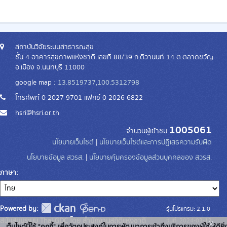
สถาบันวิจัยระบบสาธารณสุข
ชั้น 4 อาคารสุขภาพแห่งชาติ เลขที่ 88/39 ถ.ติวานนท์ 14 ต.ตลาดขวัญ
อ.เมือง จ.นนทบุรี 11000
google map :
13.8519737,100.5312798
โทรศัพท์ 0 2027 9701 แฟกซ์ 0 2026 6822
hsri@hsri.or.th
1005061
จำนวนผู้เข้าชม
นโยบายเว็บไซต์
|
นโยบายเว็บไซต์และการปฏิเสธความรับผิด
นโยบายข้อมูล สวรส.
|
นโยบายคุ้มครองข้อมูลส่วนบุคคลของ สวรส.
ภาษา
Powered by:
รุ่นโปรแกรม: 2.1.0
สนับสนุนระบบ Thai-GDC โดย สำนักงานสถิติแห่งชาติ
วันที่: 2024-03-13
x