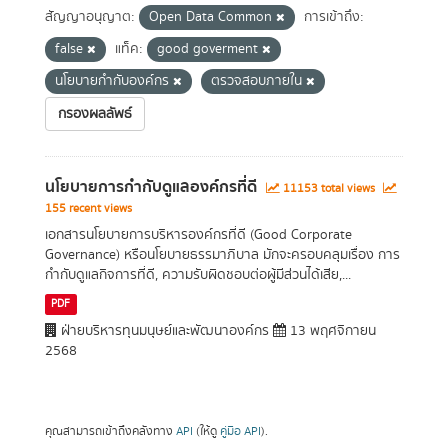
สัญญาอนุญาต:
Open Data Common
การเข้าถึง:
false
แท็ค:
good goverment
นโยบายกำกับองค์กร
ตรวจสอบภายใน
กรองผลลัพธ์
นโยบายการกำกับดูแลองค์กรที่ดี
11153 total views
155 recent views
เอกสารนโยบายการบริหารองค์กรที่ดี (Good Corporate
Governance) หรือนโยบายธรรมาภิบาล มักจะครอบคลุมเรื่อง การ
กำกับดูแลกิจการที่ดี, ความรับผิดชอบต่อผู้มีส่วนได้เสีย,...
PDF
ฝ่ายบริหารทุนมนุษย์และพัฒนาองค์กร
13 พฤศจิกายน
2568
คุณสามารถเข้าถึงคลังทาง
API
(ให้ดู
คู่มือ API
).