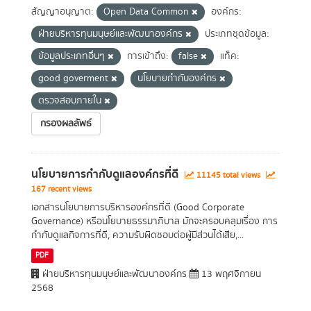
สัญญาอนุญาต:
Open Data Common
องค์กร:
ฝ่ายบริหารทุนมนุษย์และพัฒนาองค์กร
ประเภทชุดข้อมูล:
ข้อมูลประเภทอื่นๆ
การเข้าถึง:
false
แท็ค:
good goverment
นโยบายกำกับองค์กร
ตรวจสอบภายใน
กรองผลลัพธ์
นโยบายการกำกับดูแลองค์กรที่ดี
11145 total views
167 recent views
เอกสารนโยบายการบริหารองค์กรที่ดี (Good Corporate
Governance) หรือนโยบายธรรมาภิบาล มักจะครอบคลุมเรื่อง การ
กำกับดูแลกิจการที่ดี, ความรับผิดชอบต่อผู้มีส่วนได้เสีย,...
PDF
ฝ่ายบริหารทุนมนุษย์และพัฒนาองค์กร
13 พฤศจิกายน
2568