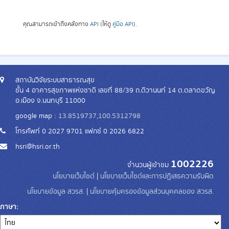
คุณสามารถเข้าถึงคลังทาง
API
(ให้ดู
คู่มือ API
).
สถาบันวิจัยระบบสาธารณสุข
ชั้น 4 อาคารสุขภาพแห่งชาติ เลขที่ 88/39 ถ.ติวานนท์ 14 ต.ตลาดขวัญ
อ.เมือง จ.นนทบุรี 11000
google map :
13.8519737,100.5312798
โทรศัพท์ 0 2027 9701 แฟกซ์ 0 2026 6822
hsri@hsri.or.th
1002226
จำนวนผู้เข้าชม
นโยบายเว็บไซต์
|
นโยบายเว็บไซต์และการปฏิเสธความรับผิด
นโยบายข้อมูล สวรส.
|
นโยบายคุ้มครองข้อมูลส่วนบุคคลของ สวรส.
ภาษา