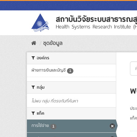
Skip
to
content
ชุดข้อมูล
องค์กร
ฝ่ายการเงินและบัญชี
1
กลุ่ม
พ
ไม่พบ กลุ่ม ที่ตรงกับที่ค้นหา
ประ
แท็ค
แท็ค
การใช้จ่าย
1