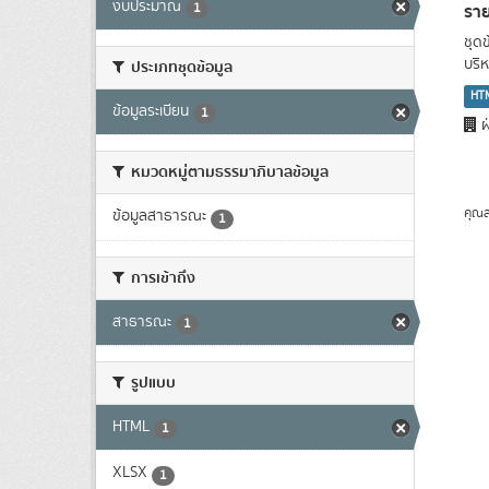
งบประมาณ
รา
1
ชุด
บริ
ประเภทชุดข้อมูล
HT
ข้อมูลระเบียน
1
ฝ
หมวดหมู่ตามธรรมาภิบาลข้อมูล
คุณส
ข้อมูลสาธารณะ
1
การเข้าถึง
สาธารณะ
1
รูปแบบ
HTML
1
XLSX
1