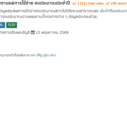
ยงานผลการใช้จ่าย งบประมาณประจำปี
11621 total views
196 recent
ข้อมูลสรุปผลการเบิกจ่ายงบประมาณสถาบันวิจัยระบบสาธารณสุข ประจำปีงบประมา
หารงบประมาณตามแผนงาน/โครงการต่าง ๆ ข้อมูลประกอบด้วย...
ML
XLSX
่ายการเงินและบัญชี
15 พฤษภาคม 2569
ามารถเข้าถึงคลังทาง
API
(ให้ดู
คู่มือ API
).