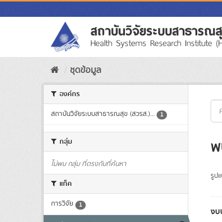
Skip
to
content
ชุดข้อมูล
องค์กร
สถาบันวิจัยระบบสาธารณสุข (สวรส.)...
1
กลุ่ม
พ
ไม่พบ กลุ่ม ที่ตรงกับที่ค้นหา
รูป
แท็ค
การวิจัย
1
งบ