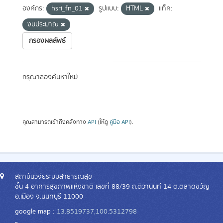
องค์กร:
hsri_fn_01
รูปแบบ:
HTML
แท็ค:
งบประมาณ
กรองผลลัพธ์
กรุณาลองค้นหาใหม่
คุณสามารถเข้าถึงคลังทาง
API
(ให้ดู
คู่มือ API
).
สถาบันวิจัยระบบสาธารณสุข
ชั้น 4 อาคารสุขภาพแห่งชาติ เลขที่ 88/39 ถ.ติวานนท์ 14 ต.ตลาดขวัญ
อ.เมือง จ.นนทบุรี 11000
google map :
13.8519737,100.5312798