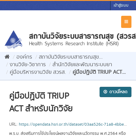
Skip
เข้าสู่ระบบ
to
content
Toggl
naviga
องค์กร
สถาบันวิจัยระบบสาธารณสุข...
งานวิจัย-วิชาการ
สำนักวิจัยและพัฒนาระบบยา
คู่มือบริหารงานวิจัย สวรส.
คู่มือปฏิบัติ TRIUP ACT...
ดาวน์โหลด
คู่มือปฏิบัติ TRIUP
ACT สำหรับนักวิจัย
URL:
https://opendata.hsri.or.th/dataset/03aa526c-71a8-4bbe-82d6-2c72916150bc/resource/799333a1-e28f-4d6b-a630-70b4e0427327/download/-triup-act-.pdf
พ.ร.บ. ส่งเสริมการใช้ประโยชน์ผลงานวิจัยและนวัตกรรม พ.ศ.2564 หรือ