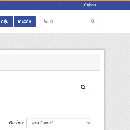
เข้าสู่ระบบ
กลุ่ม
เกี่ยวกับ
เรียงโดย