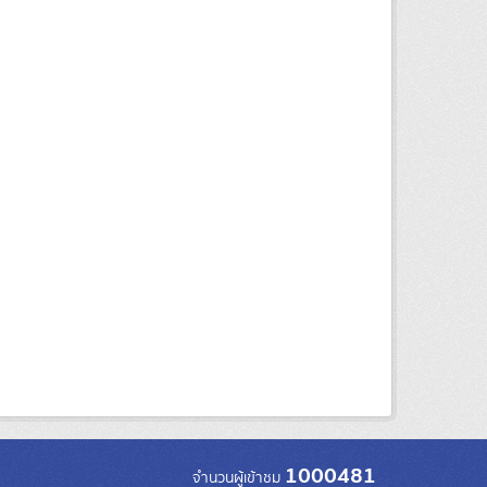
1000481
จำนวนผู้เข้าชม