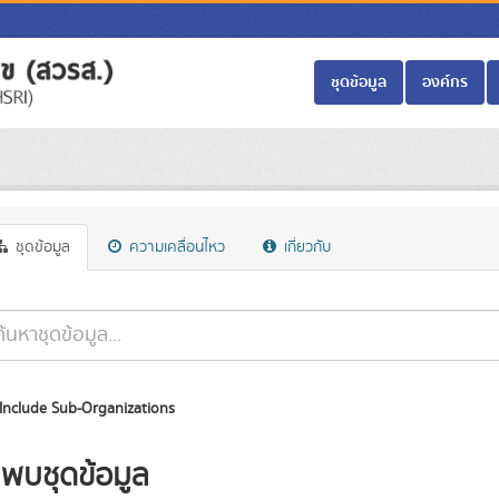
ชุดข้อมูล
องค์กร
ชุดข้อมูล
ความเคลื่อนไหว
เกี่ยวกับ
Include Sub-Organizations
่พบชุดข้อมูล