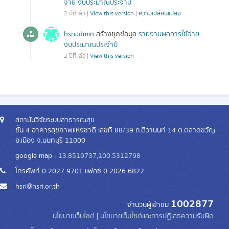
จ่าย งบประมาณประจำปี
2 ปีที่แล้ว |
View this version
|
ความเปลี่ยนแปลง
hsriadmin
สร้างชุดข้อมูล
รายงานผลการใช้จ่าย
งบประมาณประจำปี
2 ปีที่แล้ว |
View this version
สถาบันวิจัยระบบสาธารณสุข
ชั้น 4 อาคารสุขภาพแห่งชาติ เลขที่ 88/39 ถ.ติวานนท์ 14 ต.ตลาดขวัญ
อ.เมือง จ.นนทบุรี 11000
google map :
13.8519737,100.5312798
โทรศัพท์ 0 2027 9701 แฟกซ์ 0 2026 6822
hsri@hsri.or.th
1002877
จำนวนผู้เข้าชม
นโยบายเว็บไซต์
|
นโยบายเว็บไซต์และการปฏิเสธความรับผิด